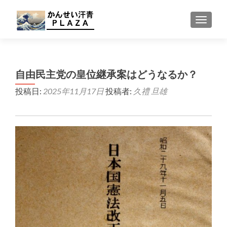
ナビゲ
自由民主党の皇位継承案はどうなるか？
投稿日:
2025年11月17日
投稿者:
久禮 旦雄