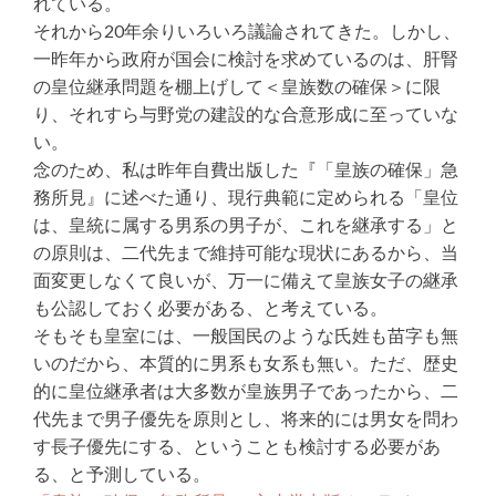
れている。
それから20年余りいろいろ議論されてきた。しかし、
一昨年から政府が国会に検討を求めているのは、肝腎
の皇位継承問題を棚上げして＜皇族数の確保＞に限
り、それすら与野党の建設的な合意形成に至っていな
い。
念のため、私は昨年自費出版した『「皇族の確保」急
務所見』に述べた通り、現行典範に定められる「皇位
は、皇統に属する男系の男子が、これを継承する」と
の原則は、二代先まで維持可能な現状にあるから、当
面変更しなくて良いが、万一に備えて皇族女子の継承
も公認しておく必要がある、と考えている。
そもそも皇室には、一般国民のような氏姓も苗字も無
いのだから、本質的に男系も女系も無い。ただ、歴史
的に皇位継承者は大多数が皇族男子であったから、二
代先まで男子優先を原則とし、将来的には男女を問わ
す長子優先にする、ということも検討する必要があ
る、と予測している。