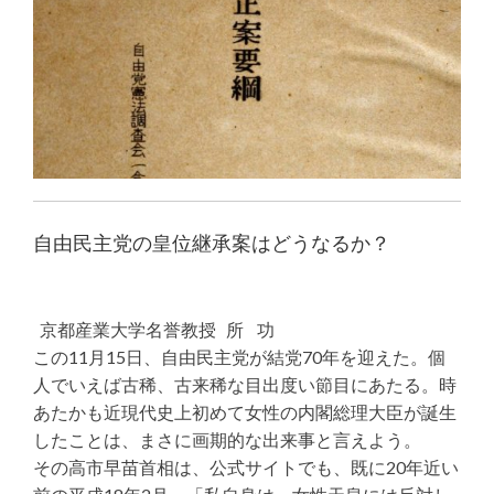
自由民主党の皇位継承案はどうなるか？
京都産業大学名誉教授 所 功
この11月15日、自由民主党が結党70年を迎えた。個
人でいえば古稀、古来稀な目出度い節目にあたる。時
あたかも近現代史上初めて女性の内閣総理大臣が誕生
したことは、まさに画期的な出来事と言えよう。
その高市早苗首相は、公式サイトでも、既に20年近い