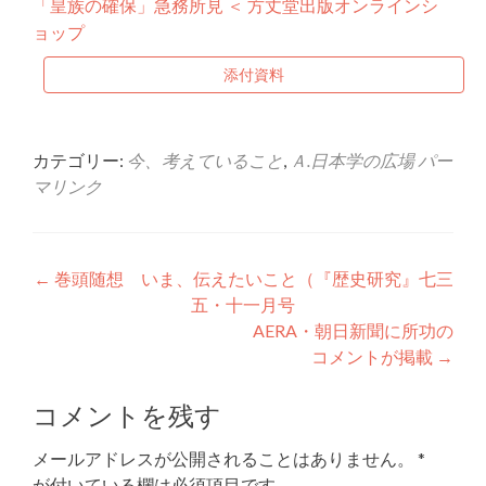
「皇族の確保」急務所見 ＜ 方丈堂出版オンラインシ
ョップ
添付資料
カテゴリー:
今、考えていること
,
Ａ.日本学の広場
パー
マリンク
投
←
巻頭随想 いま、伝えたいこと（『歴史研究』七三
五・十一月号
稿
AERA・朝日新聞に所功の
ナ
コメントが掲載
→
ビ
コメントを残す
ゲ
メールアドレスが公開されることはありません。
*
ー
が付いている欄は必須項目です