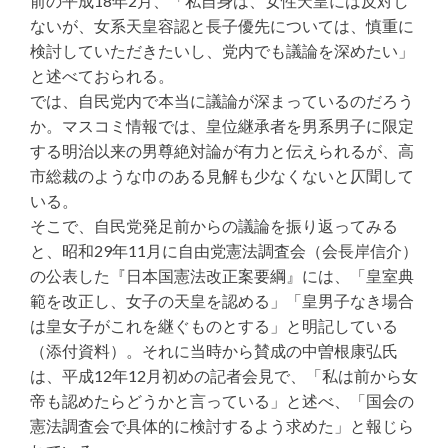
前の平成18年2月、「私自身は、女性天皇には反対し
ないが、女系天皇容認と長子優先については、慎重に
検討していただきたいし、党内でも議論を深めたい」
と述べておられる。
では、自民党内で本当に議論が深まっているのだろう
か。マスコミ情報では、皇位継承者を男系男子に限定
する明治以来の男尊絶対論が有力と伝えられるが、高
市総裁のような巾のある見解も少なくないと仄聞して
いる。
そこで、自民党発足前からの議論を振り返ってみる
と、昭和29年11月に自由党憲法調査会（会長岸信介）
の公表した『日本国憲法改正案要綱』には、「皇室典
範を改正し、女子の天皇を認める」「皇男子なき場合
は皇女子がこれを継ぐものとする」と明記している
（添付資料）。それに当時から賛成の中曽根康弘氏
は、平成12年12月初めの記者会見で、「私は前から女
帝も認めたらどうかと言っている」と述べ、「国会の
憲法調査会で具体的に検討するよう求めた」と報じら