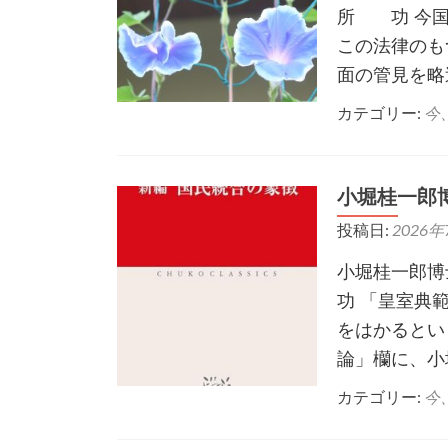
所 功 今国
この法律のも
面の管見を略
カテゴリー:
今
小堀桂一郎
投稿日:
2026年
小堀桂一郎
功 「皇室典
をはかるとい
論」欗に、小
カテゴリー:
今