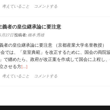
、考えていること
コメントする
主義者の皇位継承論に要注意
5月27日
投稿者:
橋本 秀雄
義者の皇位継承論に要注意 （京都産業大学名誉教授
会では、「皇室典範」を改正するために、国会の両院
」で纏めたら、政府が改正案を作成して国会に上程し、
立させる方
[…]
、考えていること
コメントする