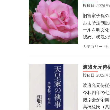
投稿日:
2026年
旧宮家子孫の
およそ法制度
ールを明文化
認め、状況の
カテゴリー:
今
渡邉允元侍
投稿日:
2026年
渡邉允元侍従
令和四年の七
偲ぶ会が帝国
高橋紘氏（共