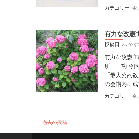
カテゴリー:
今
有力な改憲
投稿日:
2026年
有力な改憲主
所 功 今国
「最大公約数
の会期内に成
カテゴリー:
今
投
←
過去の投稿
稿