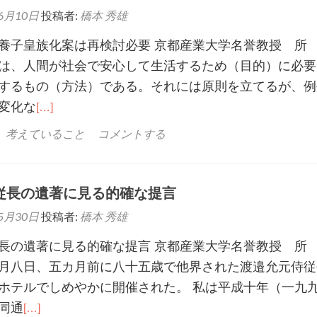
6月10日
投稿者:
橋本 秀雄
養子皇族化案は再検討必要 京都産業大学名誉教授 
は、人間が社会で安心して生活するため（目的）に必要
するもの（方法）である。それには原則を立てるが、例
変化な
[…]
、考えていること
コメントする
従長の遺著に見る的確な提言
5月30日
投稿者:
橋本 秀雄
長の遺著に見る的確な提言 京都産業大学名誉教授 
月八日、五カ月前に八十五歳で他界された渡邉允元侍従
ホテルでしめやかに開催された。 私は平成十年（一九
同通
[…]