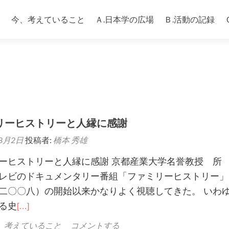
コ
ン
今、考えていること
Ａ.日本学の広場
Ｂ.活動の記録
テ
ン
ツ
へ
ス
キ
ッ
プ
リーヒストリーと人縁に感謝
年8月2日
投稿者:
橋本 秀雄
ーヒストリーと人縁に感謝 京都産業大学名誉教授 
レビのドキュメンタリー番組「ファミリーヒストリー」
二〇〇八）の開始以来かなりよく視聴してきた。 いわ
る史
[…]
、考えていること
コメントする