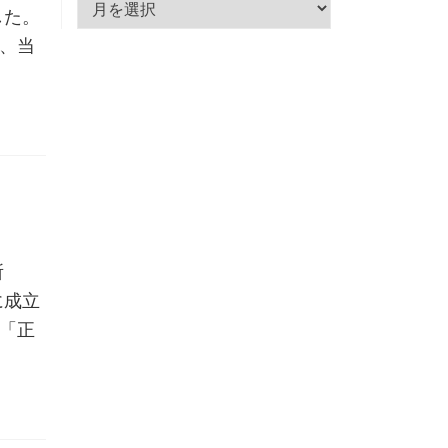
した。
ー
、当
カ
イ
ブ
授 所
に成立
「正