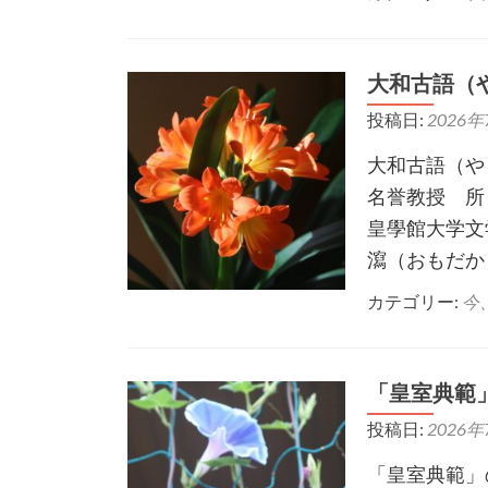
大和古語（
投稿日:
2026年
大和古語（や
名誉教授 所
皇學館大学文
瀉（おもだか
カテゴリー:
今
「皇室典範
投稿日:
2026年
「皇室典範」