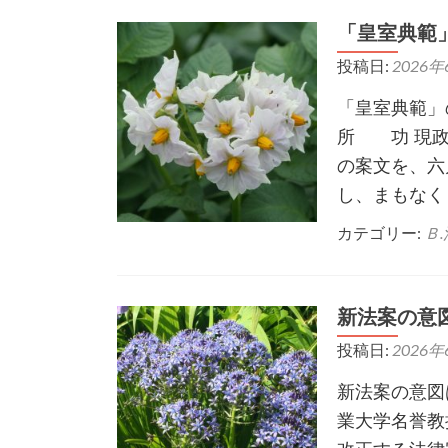
「皇室典範
投稿日:
2026年
「皇室典範」
所 功 現政
の案文を、六
し、まもなく
カテゴリー:
Ｂ
新法案の意
投稿日:
2026年
新法案の意図
業大学名誉教