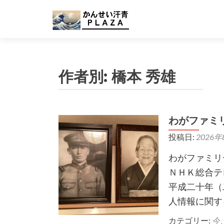
作者別:
橋本 秀雄
わがファミ
投稿日:
2026
わがファミリ
ＮＨＫ総合テ
平成二十年（
人情報に関す
カテゴリー:
今