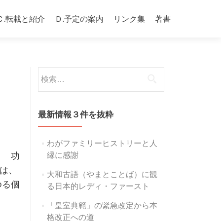
Ｃ.転載と紹介
Ｄ.予定の案内
リンク集
著書
検
索:
最新情報３件を抜粋
わがファミリーヒストリーと人
縁に感謝
所 功
は、
大和古語（やまとことば）に観
ゆる個
る日本的レディ・ファースト
「皇室典範」の緊急改定から本
格改正への道