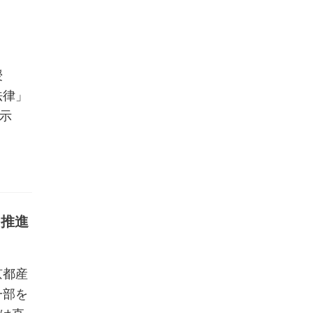
教授
法律」
示
を推進
京都産
一部を