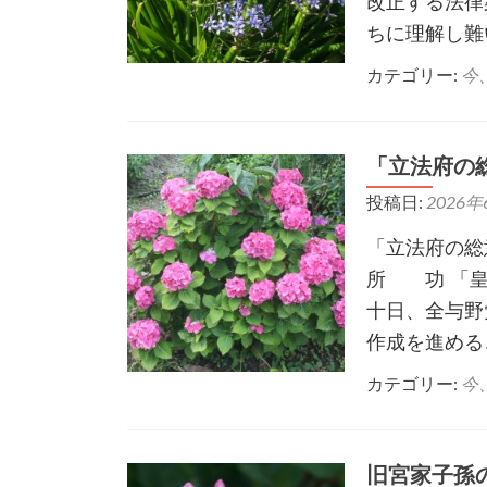
改正する法律
ちに理解し難
カテゴリー:
今
「立法府の
投稿日:
2026年
「立法府の総
所 功 「皇
十日、全与野
作成を進める
カテゴリー:
今
旧宮家子孫