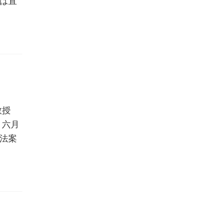
は直
誉教授
、六月
法案