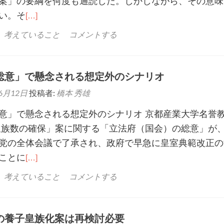
案」の要綱を何度も通読した。しかしながら、その意味
い。そ
[…]
、考えていること
コメントする
総意」で懸念される想定外のシナリオ
6月12日
投稿者:
橋本 秀雄
意」で懸念される想定外のシナリオ 京都産業大学名
族数の確保」案に関する「立法府（国会）の総意」が
党の全体会議で了承され、政府で早急に皇室典範改正の
ことに
[…]
、考えていること
コメントする
の養子皇族化案は再検討必要