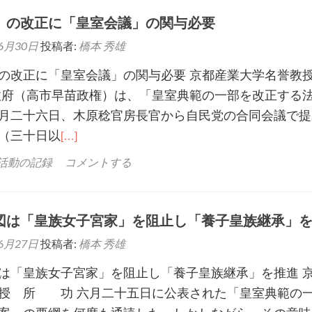
」の改正に「皇室会議」の関与必要
6月30日
投稿者:
橋本 秀雄
の改正に「皇室会議」の関与必要 京都産業大学名誉
府（高市早苗政権）は、「皇室典範の一部を改正する
月二十六日、木原稔官房長官から自民党の合同会議で提
（三十日以
[…]
.活動の記録
コメントする
図は「皇族女子宮家」を阻止し「養子皇族継承」
6月27日
投稿者:
橋本 秀雄
は「皇族女子宮家」を阻止し「養子皇族継承」を推進 
授 所 功 六月二十五日に公表された「皇室典範の