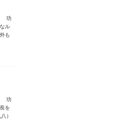
所 功
なル
外も
所 功
長を
九八）