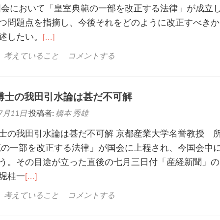
会において「皇室典範の一部を改正する法律」が成立
つ問題点を指摘し、今後それをどのように改正すべきか
述したい。
[…]
、考えていること
コメントする
博士の我田引水論は甚だ不可解
7月11日
投稿者:
橋本 秀雄
博士の我田引水論は甚だ不可解 京都産業大学名誉教
範の一部を改正する法律」が国会に上程され、今国会中
う。その目途が立った直後の七月三日付「産経新聞」の
堀桂一
[…]
、考えていること
コメントする