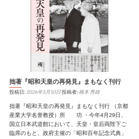
拙著『昭和天皇の再発見』まもなく刊行
投稿日:
2026年3月10日
投稿者:
橋本 秀雄
拙著『昭和天皇の再発見』まもなく刊行 （京都
産業大学名誉教授）所 功 ・今年4月29日、
国立日本武道館において、天皇・皇后両陛下ご
臨席のもと、政府主催の「昭和百年記念式典」