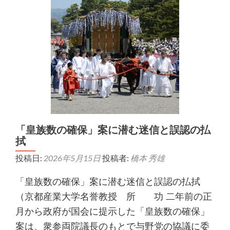
「皇族数の確保」案に潜む迷信と誤認の払
拭
投稿日:
2026年5月15日
投稿者:
橋本 秀雄
「皇族数の確保」案に潜む迷信と誤認の払拭
（京都産業大学名誉教授 所 功 二年前の正
月から政府が国会に提示した「皇族数の確保」
案は、衆参両院議長のもとで与野党の協議に委