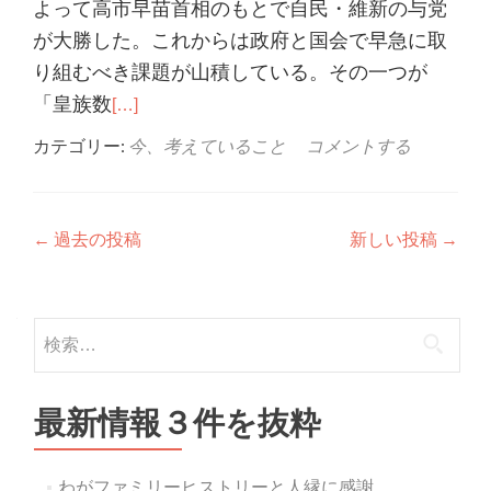
よって高市早苗首相のもとで自民・維新の与党
が大勝した。これからは政府と国会で早急に取
り組むべき課題が山積している。その一つが
「皇族数
[…]
カテゴリー:
今、考えていること
コメントする
投
←
過去の投稿
新しい投稿
→
稿
ナ
検
ビ
索:
ゲ
最新情報３件を抜粋
ー
シ
わがファミリーヒストリーと人縁に感謝