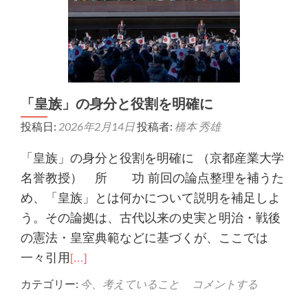
「皇族」の身分と役割を明確に
投稿日:
2026年2月14日
投稿者:
橋本 秀雄
「皇族」の身分と役割を明確に （京都産業大学
名誉教授） 所 功 前回の論点整理を補うた
め、「皇族」とは何かについて説明を補足しよ
う。その論拠は、古代以来の史実と明治・戦後
の憲法・皇室典範などに基づくが、ここでは
一々引用
[…]
カテゴリー:
今、考えていること
コメントする