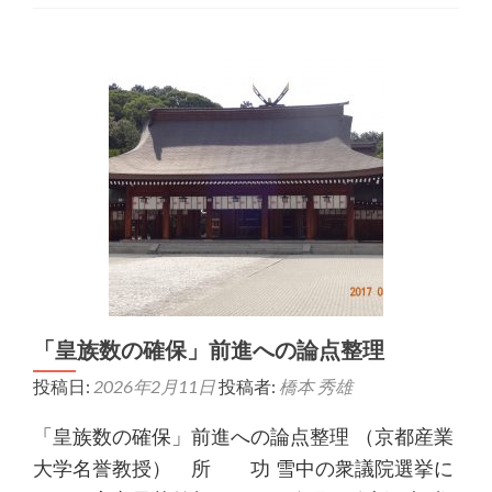
「皇族数の確保」前進への論点整理
投稿日:
2026年2月11日
投稿者:
橋本 秀雄
「皇族数の確保」前進への論点整理 （京都産業
大学名誉教授） 所 功 雪中の衆議院選挙に