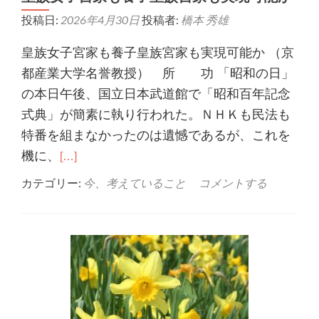
投稿日:
2026年4月30日
投稿者:
橋本 秀雄
皇族女子宮家も養子皇族宮家も実現可能か （京
都産業大学名誉教授） 所 功 「昭和の日」
の本日午後、国立日本武道館で「昭和百年記念
式典」が簡素に執り行われた。ＮＨＫも民法も
特番を組まなかったのは遺憾であるが、これを
機に、
[…]
カテゴリー:
今、考えていること
コメントする