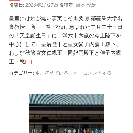
投稿日:
2026年2月27日
投稿者:
橋本 秀雄
皇室には姓が無い事実こそ重要 京都産業大学名
誉教授 所 功 快晴に恵まれた二月二十三日
の「天皇誕生日」に、満六十六歳の今上陛下を
中心にして、皇后陛下と皇女愛子内親王殿下、
および秋篠宮文仁親王・同妃両殿下と佳子内親
王・悠
[…]
カテゴリー:
今、考えていること
コメントする