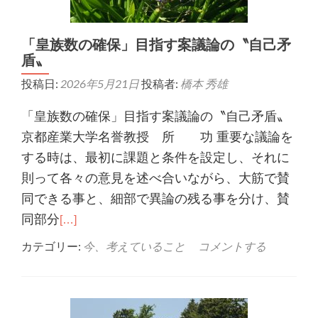
「皇族数の確保」目指す案議論の〝自己矛
盾〟
投稿日:
2026年5月21日
投稿者:
橋本 秀雄
「皇族数の確保」目指す案議論の〝自己矛盾〟
京都産業大学名誉教授 所 功 重要な議論を
する時は、最初に課題と条件を設定し、それに
則って各々の意見を述べ合いながら、大筋で賛
同できる事と、細部で異論の残る事を分け、賛
同部分
[…]
カテゴリー:
今、考えていること
コメントする