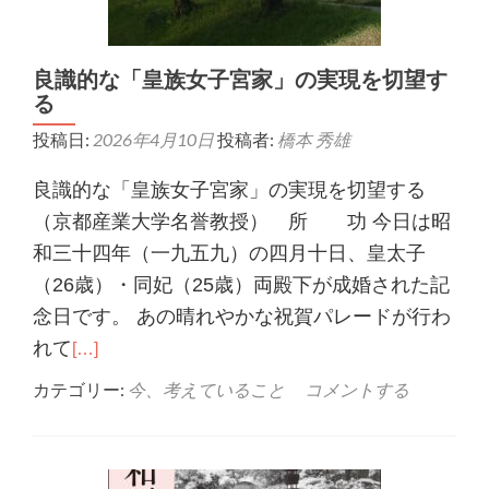
良識的な「皇族女子宮家」の実現を切望す
る
投稿日:
2026年4月10日
投稿者:
橋本 秀雄
良識的な「皇族女子宮家」の実現を切望する
（京都産業大学名誉教授） 所 功 今日は昭
和三十四年（一九五九）の四月十日、皇太子
（26歳）・同妃（25歳）両殿下が成婚された記
念日です。 あの晴れやかな祝賀パレードが行わ
れて
[…]
カテゴリー:
今、考えていること
コメントする