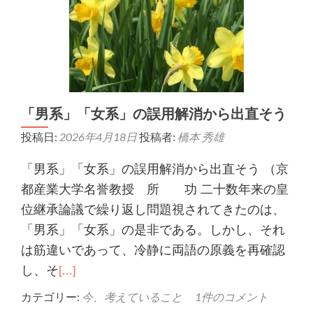
「男系」「女系」の誤用解消から出直そう
投稿日:
2026年4月18日
投稿者:
橋本 秀雄
「男系」「女系」の誤用解消から出直そう （京
都産業大学名誉教授 所 功 二十数年来の皇
位継承論議で繰り返し問題視されてきたのは、
「男系」「女系」の是非である。しかし、それ
は筋違いであって、冷静に両語の原義を再確認
し、そ
[…]
カテゴリー:
今、考えていること
1件のコメント